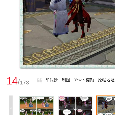
14
/
印假钞 制图：Yew丶诺颜 原帖地址：http://dtws
173
<