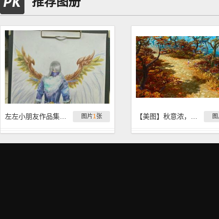
推荐图册
左左小朋友作品集合：天策寒冰
【美图】秋意浓，叶落的季节离别多
图片
1
张
图