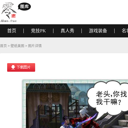
首页
竞技PK
真人秀
游戏装备
名
首页
>
壁纸美图
> 图片详情