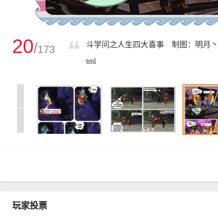
20
/
斗学问之人生四大喜事 制图：明月丶轻风雪 原帖地址：
173
tml
<
玩家投票