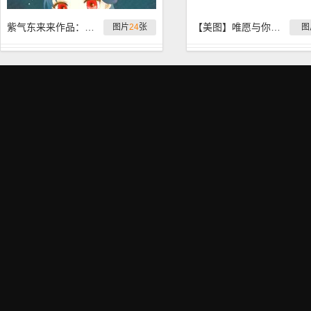
紫气东来来作品：一只小百花
【美图】唯愿与你，从天光乍破，走到暮雪白头
图片
24
张
图