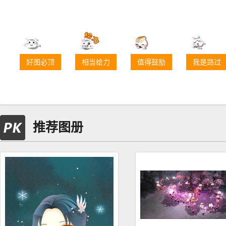
好图必顶
相当给力
值得鼓励
我是路过
推荐图册