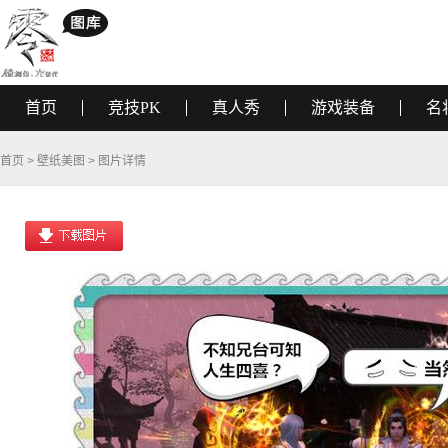
首页
竞技PK
真人秀
游戏装备
名
首页
>
壁纸美图
> 图片详情