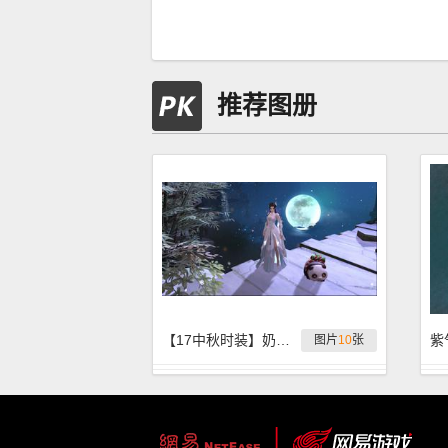
推荐图册
【17中秋时装】奶妈10张无字大图
图片
10
张