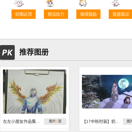
好图必顶
相当给力
值得鼓励
我是路过
推荐图册
左左小朋友作品集合：天策寒冰
【17中秋时装】奶妈10张无字大图
图片
1
张
图