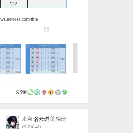
ase.com/thre
>
分享到:
来自
的相册
洛云琪
9年之前
上传