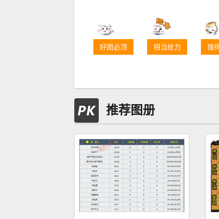
好图必顶
相当给力
值
推荐图册