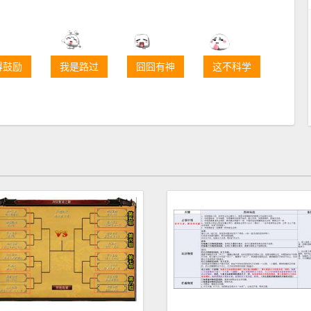
得鼓励
我是路过
囧囧有神
这不科学