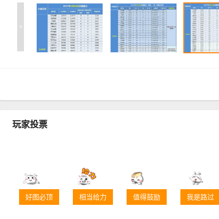
<
玩家投票
好图必顶
相当给力
值得鼓励
我是路过