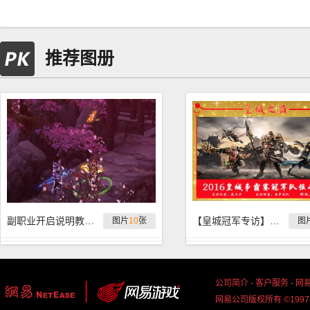
推荐图册
副职业开启说明教程，继承系统内容爆料
【皇城冠军专访】这一年，我们勇登皇城之巅，西罗战队
图片
10
张
图
公司简介
-
客户服务
-
网
网易公司版权所有 ©1997-