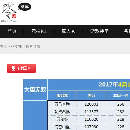
首页
竞技PK
真人秀
游戏装备
名
首页
>
竞技PK
> 图片详情