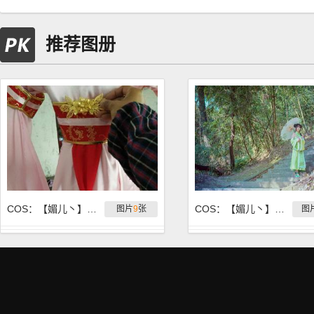
推荐图册
COS：【媚儿丶】露华浓
COS：【媚儿丶】遥夜泛清瑟，西风生翠萝
图片
9
张
图