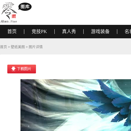
首页
竞技PK
真人秀
游戏装备
名
首页
>
壁纸美图
> 图片详情