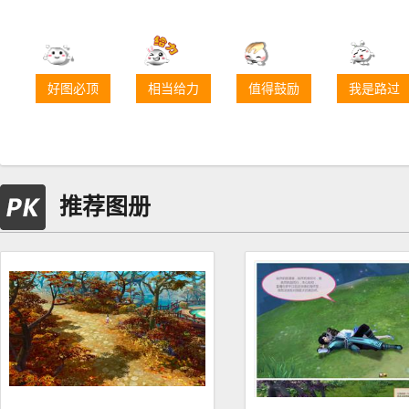
好图必顶
相当给力
值得鼓励
我是路过
推荐图册