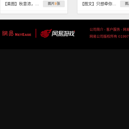
【美图】秋意浓，叶落的季节离别多
【图文】只想牵你的手，漫步无双路
图片
8
张
图
公司简介
-
客户服务
-
网
网易公司版权所有 ©1997-