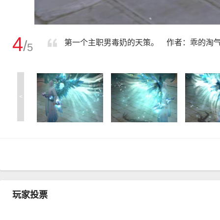
4
/
第一个主职男毒奶的天策。 作者：乖的淘
5
<
玩家投票