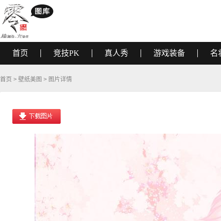
首页
竞技PK
真人秀
游戏装备
名
首页
>
壁纸美图
> 图片详情