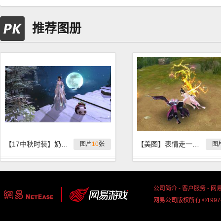
推荐图册
【17中秋时装】奶妈10张无字大图
【美图】表情走一波之百花医
图片
10
张
图
公司简介
-
客户服务
-
网
网易公司版权所有 ©1997-