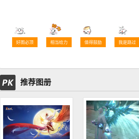
好图必顶
相当给力
值得鼓励
我是路过
推荐图册