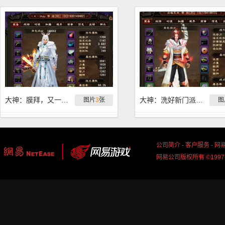
大神：膜拜，又一位飞升10万分在此
大神：洗好新门派，12属性暴击套
图片
3
张
图
公司简介
-
客户服务
-
网
网易公司版权所有 ©1997-