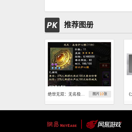
推荐图册
绝世无双：无名极品护心镜第三期
图片
10
张