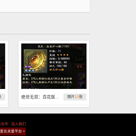
绝世无双：百花医极品护心镜第三期
张
图片
10
张
务合作
-
加入我们
家长关爱平台 >