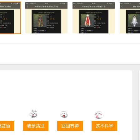
得鼓励
我是路过
囧囧有神
这不科学