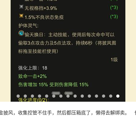
金披风，收集控管不住手，然后都压箱底了，懒得去解绑卖。 