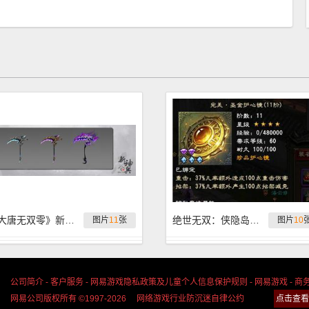
《大唐无双零》新资料片神兵设计图爆料全职业版
绝世无双：侠隐岛极品护心镜第三期
图片
11
张
图片
10
公司简介
-
客户服务
-
网易游戏隐私政策及儿童个人信息保护规则
-
网易游戏
-
商
网易公司版权所有 ©1997-2026
网络游戏行业防沉迷自律公约
点击查看