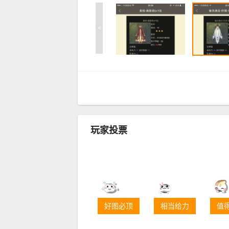
<
玩家投票
好图必顶
相当给力
值