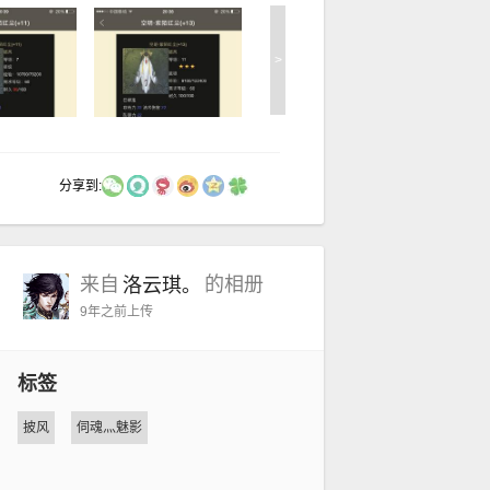
>
分享到:
来自
的相册
洛云琪。
9年之前
上传
标签
披风
伺魂灬魅影