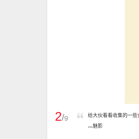
2
/
给大伙看看收集的一些
9
灬魅影