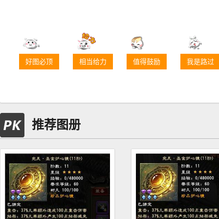
好图必顶
相当给力
值得鼓励
我是路过
推荐图册