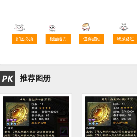
好图必顶
相当给力
值得鼓励
我是路过
推荐图册