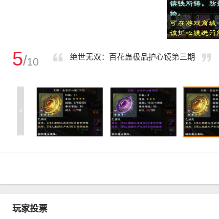
5
/
绝世无双：百花蛊极品护心镜第三期
10
<
玩家投票