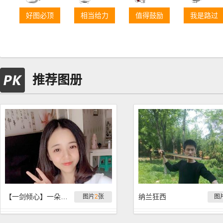
好图必顶
相当给力
值得鼓励
我是路过
推荐图册
【一剑倾心】一朵小红花、
纳兰狂西
图片
2
张
图