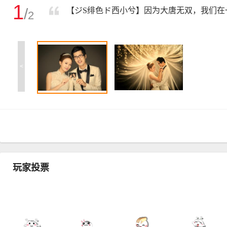
1
/
【ジS绯色ド西小兮】因为大唐无双，我们在
2
<
玩家投票