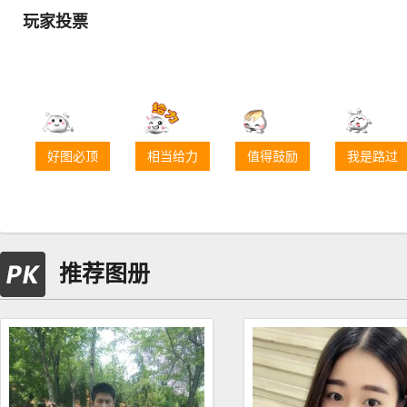
玩家投票
好图必顶
相当给力
值得鼓励
我是路过
推荐图册