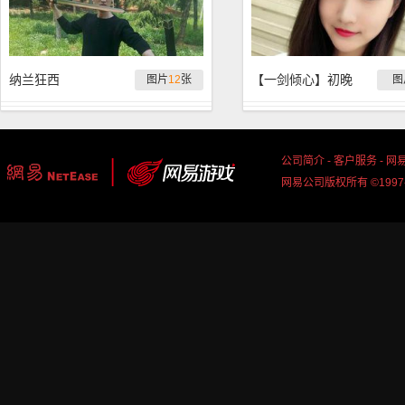
纳兰狂西
【一剑倾心】初晚
图片
12
张
图
公司简介
-
客户服务
-
网
网易公司版权所有 ©1997-