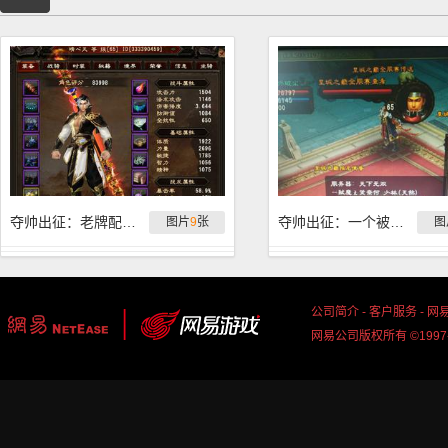
夺帅出征：老牌配置也能有新思路
夺帅出征：一个被遗忘的豪门，弑魔笑奈何
图片
9
张
图
公司简介
-
客户服务
-
网
网易公司版权所有 ©1997-