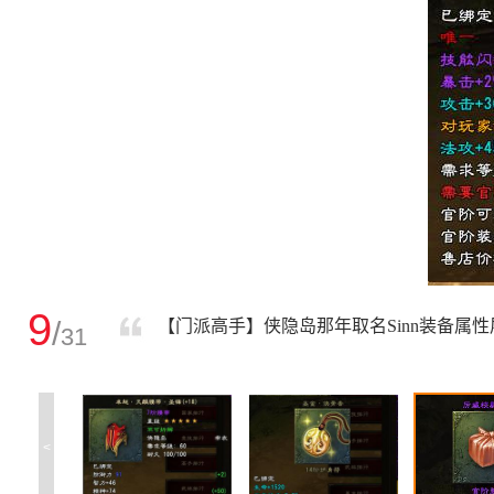
9
/
【门派高手】侠隐岛那年取名Sinn装备属性
31
<