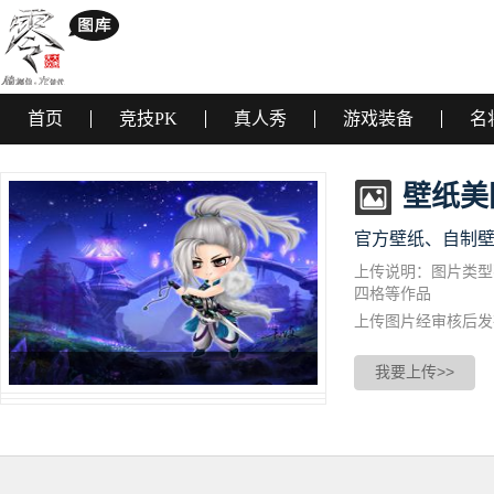
首页
竞技PK
真人秀
游戏装备
名
壁纸美
官方壁纸、自制
上传说明：图片类型
四格等作品
上传图片经审核后发
我要上传>>