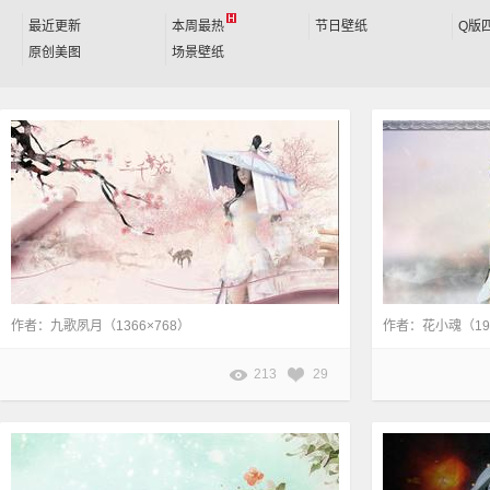
最近更新
本周最热
节日壁纸
Q版
原创美图
场景壁纸
作者：九歌夙月（1366×768）
作者：花小魂（192
213
29