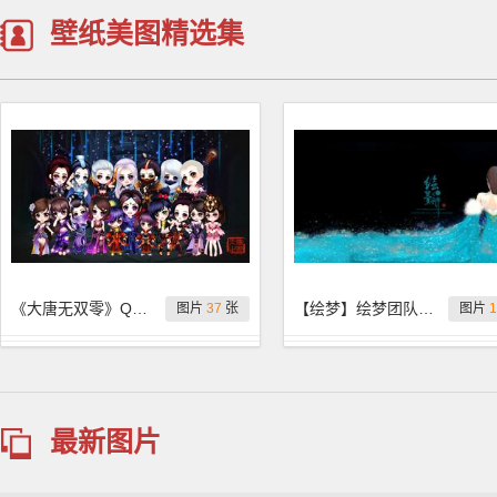
壁纸美图精选集
《大唐无双零》Q版人物形象 图：刁蛮小不点
【绘梦】绘梦团队两周年壁纸特刊，这个背影美哭啦。
图片
37
张
图片
1
最新图片