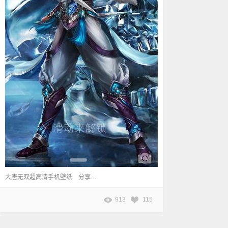
大唐无双超高清手机壁纸 分享：じ☆ve★以起之灵ミ 原帖地址：http://dtws.netease.com/thread-713846-1-1.html
913
115