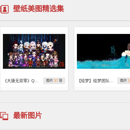
壁纸美图精选集
《大唐无双零》Q版人物形象 图：刁蛮小不点
【绘梦】绘梦团队两周年壁纸特刊，这个背影美哭啦。
图片
37
张
图片
1
最新图片