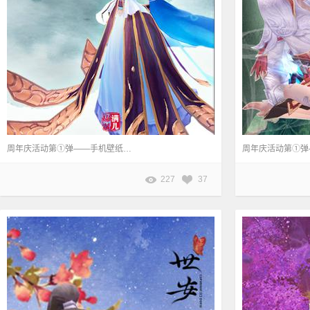
周年庆活动第①弹——手机壁纸任你挑。 本页壁纸作者：满儿ζ
227
37