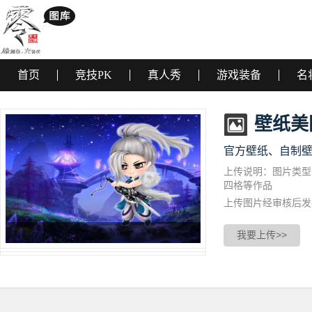
首页
竞技PK
真人秀
游戏装备
名
壁纸美
官方壁纸、自制
上传说明：图片类型
四格等作品
上传图片经审核后发
我要上传>>