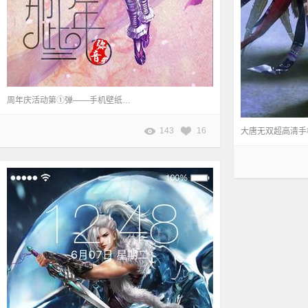
周年庆活动第①弹——手机壁纸任你挑。 本页壁纸作者：弥音°
143
16