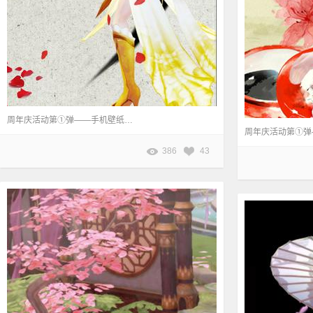
周年庆活动第①弹——手机壁纸任你挑。 本页壁纸作者：花丶幽魂 原帖地址：http://dtws.netease.com/thread-729431-1-1.html
386
43