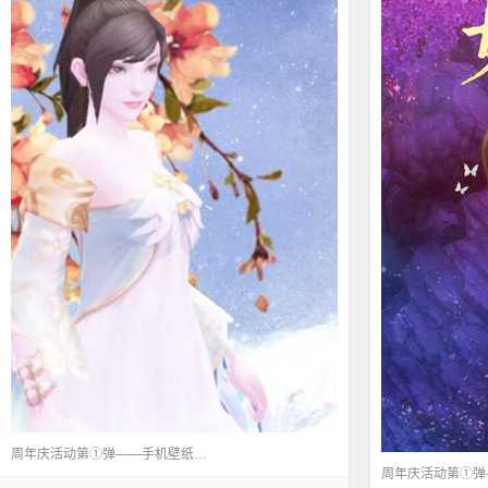
周年庆活动第①弹——手机壁纸任你挑。 本页壁纸作者：浮生欢颜