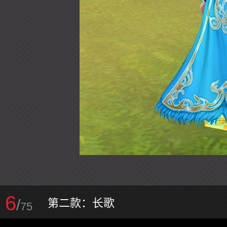
6
/
第二款：长歌
75