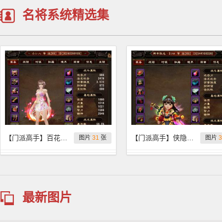
名将系统精选集
【门派高手】百花医小い八装备属性展示
【门派高手】侠隐岛那年取名Sinn装备属性展示
图片
31
张
图片
3
最新图片