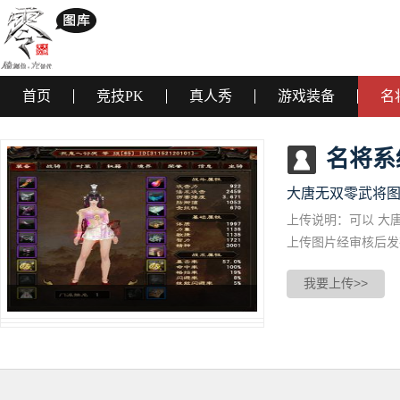
首页
竞技PK
真人秀
游戏装备
名
名将系
大唐无双零武将
上传说明：可以 大
上传图片经审核后发
我要上传>>